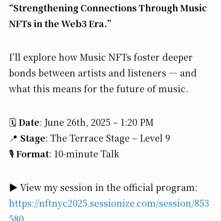
“Strengthening Connections Through Music
NFTs in the Web3 Era.”
I’ll explore how Music NFTs foster deeper
bonds between artists and listeners — and
what this means for the future of music.
🗓
Date
: June 26th, 2025 – 1:20 PM
📍
Stage
: The Terrace Stage – Level 9
🎙
Format
: 10-minute Talk
▶️ View my session in the official program:
https://nftnyc2025.sessionize.com/session/853
580